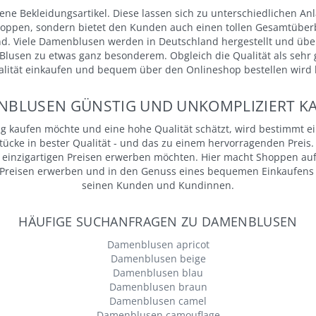
ne Bekleidungsartikel. Diese lassen sich zu unterschiedlichen Anlä
Shoppen, sondern bietet den Kunden auch einen tollen Gesamtüber
sind. Viele Damenblusen werden in Deutschland hergestellt und üb
Blusen zu etwas ganz besonderem. Obgleich die Qualität als sehr gu
Qualität einkaufen und bequem über den Onlineshop bestellen wird
BLUSEN GÜNSTIG UND UNKOMPLIZIERT K
g kaufen möchte und eine hohe Qualität schätzt, wird bestimmt ei
ücke in bester Qualität - und das zu einem hervorragenden Prei
nzigartigen Preisen erwerben möchten. Hier macht Shoppen auf al
 Preisen erwerben und in den Genuss eines bequemen Einkaufens üb
seinen Kunden und Kundinnen.
HÄUFIGE SUCHANFRAGEN ZU DAMENBLUSEN
Damenblusen apricot
Damenblusen beige
Damenblusen blau
Damenblusen braun
Damenblusen camel
Damenblusen camouflage