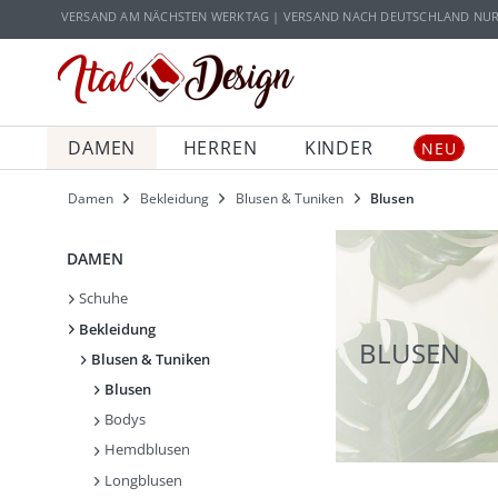
Zur Hauptnavigation springen
Zum Hauptinhalt springen
VERSAND AM NÄCHSTEN WERKTAG | VERSAND NACH DEUTSCHLAND NUR 5
DAMEN
HERREN
KINDER
NEU
Damen
Bekleidung
Blusen & Tuniken
Blusen
DAMEN
Schuhe
Bekleidung
BLUSEN
Blusen & Tuniken
Blusen
Bodys
Hemdblusen
Longblusen