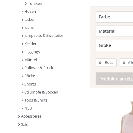
Tuniken
Hosen
Farbe
Jacken
Jeans
Braun
Material
Jumpsuits & Zweiteiler
Grün
Rosa
Kleider
Synthetik
Größe
Rot
Elasthan
Leggings
Schwarz
Baumwolle
S
Mäntel
Rosa
All
Weiß
M
Pullover & Strick
L
Röcke
S/M
Produkte anzei
Shorts
XS/S
M/L
Strümpfe & Socken
XL
Tops & Shirts
XL/XXL
NEU
4XL
Accessoires
Sale