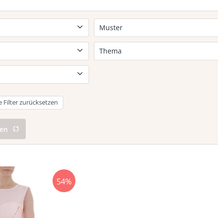
Muster
Print
Thema
Elegant
Party & Clubwear
e Filter zurücksetzen
gen
54%