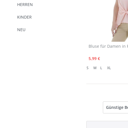
HERREN
KINDER
NEU
Bluse für Damen in 
5,99 €
S
M
L
XL
Günstige B