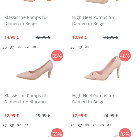
Klassische Pumps für
High Heel Pumps für
Damen in Beige
Damen in Beige
14,99 €
22,99 €
10,99 €
24,99 €
36
37
38
39
40
36
40
41
35%
48%
Klassische Pumps für
High Heel Pumps für
Damen in Hellbraun
Damen in Beige
12,99 €
19,99 €
12,99 €
24,99 €
37
38
39
41
36
37
38
39
40
41
55%
32%