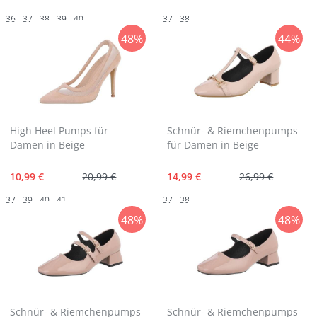
36
37
38
39
40
37
38
48%
44%
High Heel Pumps für
Schnür- & Riemchenpumps
Damen in Beige
für Damen in Beige
10,99 €
20,99 €
14,99 €
26,99 €
37
39
40
41
37
38
48%
48%
Schnür- & Riemchenpumps
Schnür- & Riemchenpumps