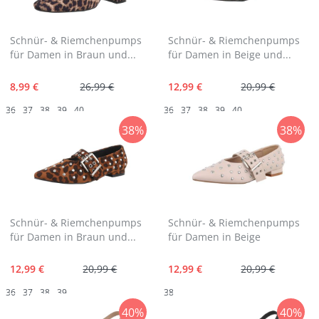
Schnür- & Riemchenpumps
Schnür- & Riemchenpumps
für Damen in Braun und...
für Damen in Beige und...
8,99 €
26,99 €
12,99 €
20,99 €
36
37
38
39
40
36
37
38
39
40
38%
38%
Schnür- & Riemchenpumps
Schnür- & Riemchenpumps
für Damen in Braun und...
für Damen in Beige
12,99 €
20,99 €
12,99 €
20,99 €
36
37
38
39
38
40%
40%