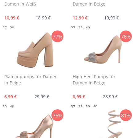
Damen in Weiß
Damen in Beige
10,99 €
18,99 €
12,99 €
19,99 €
37
39
37
38
40
77%
76%
Plateaupumps für Damen
High Heel Pumps für
in Beige
Damen in Beige
6,99 €
29,99 €
6,99 €
28,99 €
39
40
37
38
39
40
76%
81%