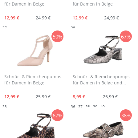
für Damen in Beige
für Damen in Beige
12,99 €
24,99 €
12,99 €
24,99 €
37
38
50%
67%
Schnür- & Riemchenpumps
Schnür- & Riemchenpumps
für Damen in Beige
für Damen in Beige und...
12,99 €
25,99 €
8,99 €
26,99 €
38
36
37
38
39
40
67%
38%