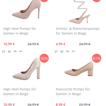
High Heel Pumps für
Schnür- & Riemchenpumps
Damen in Beige
für Damen in Beige
10,99 €
24,99 €
4,99 €
24,99 €
37
38
39
40
37
38
39
40
56%
61%
High Heel Pumps für
Klassische Pumps für
Damen in Beige
Damen in Beige
10,99 €
24,99 €
8,99 €
22,99 €