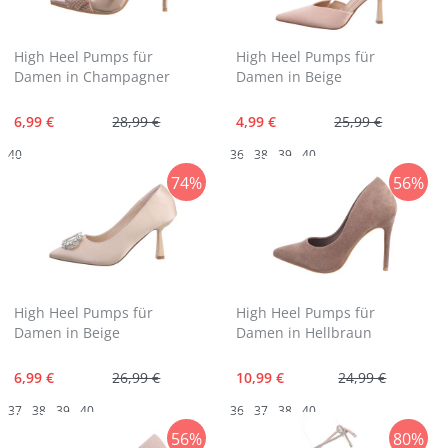
High Heel Pumps für
High Heel Pumps für
Damen in Champagner
Damen in Beige
6,99 €
28,99 €
4,99 €
25,99 €
40
36
38
39
40
74%
56%
High Heel Pumps für
High Heel Pumps für
Damen in Beige
Damen in Hellbraun
6,99 €
26,99 €
10,99 €
24,99 €
37
38
39
40
36
37
38
40
56%
80%