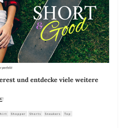
r perfekt
erest und entdecke viele weitere
CK
!
hirt
Shopper
Shorts
Sneakers
Top