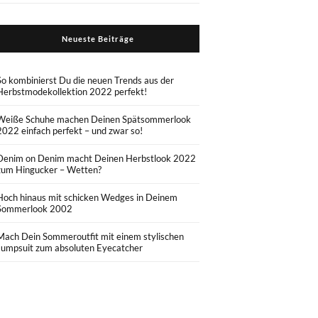
Neueste Beiträge
So kombinierst Du die neuen Trends aus der
Herbstmodekollektion 2022 perfekt!
Weiße Schuhe machen Deinen Spätsommerlook
2022 einfach perfekt – und zwar so!
Denim on Denim macht Deinen Herbstlook 2022
zum Hingucker – Wetten?
Hoch hinaus mit schicken Wedges in Deinem
Sommerlook 2002
Mach Dein Sommeroutfit mit einem stylischen
Jumpsuit zum absoluten Eyecatcher