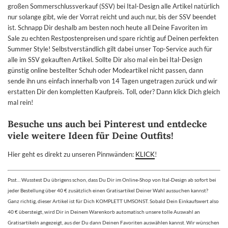
großen Sommerschlussverkauf (SSV) bei Ital-Design alle Artikel natürlich
nur solange gibt, wie der Vorrat reicht und auch nur, bis der SSV beendet
ist. Schnapp Dir deshalb am besten noch heute all Deine Favoriten im
Sale zu echten Restpostenpreisen und spare richtig auf Deinen perfekten
Summer Style! Selbstverständlich gilt dabei unser Top-Service auch für
alle im SSV gekauften Artikel. Sollte Dir also mal ein bei Ital-Design
günstig online bestellter Schuh oder Modeartikel nicht passen, dann
sende ihn uns einfach innerhalb von 14 Tagen ungetragen zurück und wir
erstatten Dir den kompletten Kaufpreis. Toll, oder? Dann klick Dich gleich
mal rein!
Besuche uns auch bei Pinterest und entdecke
viele weitere Ideen für Deine Outfits!
Hier geht es direkt zu unseren Pinnwänden:
KLICK
!
Psst… Wusstest Du übrigens schon, dass Du Dir im Online-Shop von Ital-Design ab sofort bei
jeder Bestellung über 40 € zusätzlich einen Gratisartikel Deiner Wahl aussuchen kannst?
Ganz richtig, dieser Artikel ist für Dich KOMPLETT UMSONST. Sobald Dein Einkaufswert also
40 € übersteigt, wird Dir in Deinem Warenkorb automatisch unsere tolle Auswahl an
Gratisartikeln angezeigt, aus der Du dann Deinen Favoriten auswählen kannst. Wir wünschen