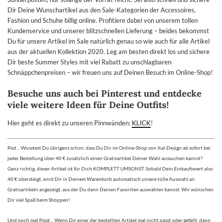
Dir Deine Wunschartikel aus den Sale-Kategorien der Accessoires,
Fashion und Schuhe billig online. Profitiere dabei von unserem tollen
Kundenservice und unserer blitzschnellen Lieferung – beides bekommst
Du für unsere Artikel im Sale natürlich genau so wie auch für alle Artikel
aus der aktuellen Kollektion 2020. Leg am besten direkt los und sichere
Dir beste Summer Styles mit viel Rabatt zu unschlagbaren
Schnäppchenpreisen – wir freuen uns auf Deinen Besuch im Online-Shop!
Besuche uns auch bei Pinterest und entdecke
viele weitere Ideen für Deine Outfits!
Hier geht es direkt zu unseren Pinnwänden:
KLICK
!
Psst… Wusstest Du übrigens schon, dass Du Dir im Online-Shop von Ital-Design ab sofort bei
jeder Bestellung über 40 € zusätzlich einen Gratisartikel Deiner Wahl aussuchen kannst?
Ganz richtig, dieser Artikel ist für Dich KOMPLETT UMSONST. Sobald Dein Einkaufswert also
40 € übersteigt, wird Dir in Deinem Warenkorb automatisch unsere tolle Auswahl an
Gratisartikeln angezeigt, aus der Du dann Deinen Favoriten auswählen kannst. Wir wünschen
Dir viel Spaß beim Shoppen!
Und noch mal Pssst… Wenn Dir einer der bestellten Artikel mal nicht passt oder gefällt, dann