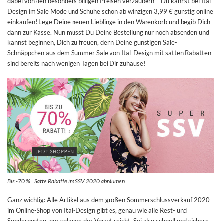
dabei von den besonders billigen Preisen verzaubern – Du kannst bei Ital-
Design im Sale Mode und Schuhe schon ab winzigen 3,99 € günstig online
einkaufen! Lege Deine neuen Lieblinge in den Warenkorb und begib Dich
dann zur Kasse. Nun musst Du Deine Bestellung nur noch absenden und
kannst beginnen, Dich zu freuen, denn Deine günstigen Sale-
Schnäppchen aus dem Summer Sale von Ital-Design mit satten Rabatten
sind bereits nach wenigen Tagen bei Dir zuhause!
Bis -70 % | Satte Rabatte im SSV 2020 abräumen
Ganz wichtig: Alle Artikel aus dem großen Sommerschlussverkauf 2020
im Online-Shop von Ital-Design gibt es, genau wie alle Rest- und
Sonderposten, nur solange der Vorrat reicht. Sei also schnell und sichere