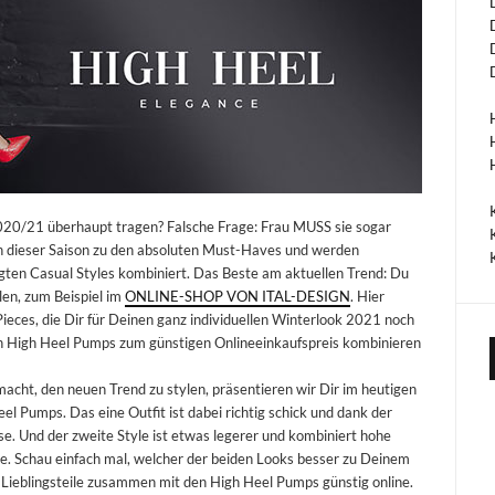
20/21 überhaupt tragen? Falsche Frage: Frau MUSS sie sogar
n dieser Saison zu den absoluten Must-Haves und werden
ten Casual Styles kombiniert. Das Beste am aktuellen Trend: Du
len, zum Beispiel im
ONLINE-SHOP VON ITAL-DESIGN
. Hier
ieces, die Dir für Deinen ganz individuellen Winterlook 2021 noch
n High Heel Pumps zum günstigen Onlineeinkaufspreis kombinieren
macht, den neuen Trend zu stylen, präsentieren wir Dir im heutigen
l Pumps. Das eine Outfit ist dabei richtig schick und dank der
e. Und der zweite Style ist etwas legerer und kombiniert hohe
e. Schau einfach mal, welcher der beiden Looks besser zu Deinem
e Lieblingsteile zusammen mit den High Heel Pumps günstig online.