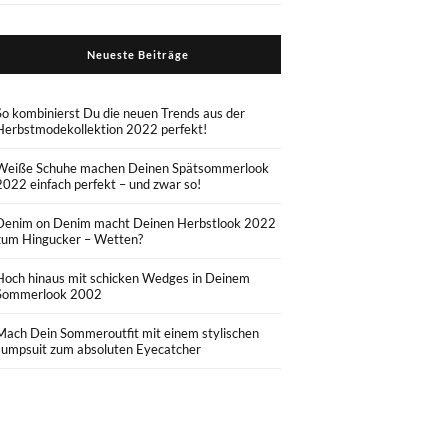
Neueste Beiträge
So kombinierst Du die neuen Trends aus der
Herbstmodekollektion 2022 perfekt!
Weiße Schuhe machen Deinen Spätsommerlook
2022 einfach perfekt – und zwar so!
Denim on Denim macht Deinen Herbstlook 2022
zum Hingucker – Wetten?
Hoch hinaus mit schicken Wedges in Deinem
Sommerlook 2002
Mach Dein Sommeroutfit mit einem stylischen
Jumpsuit zum absoluten Eyecatcher