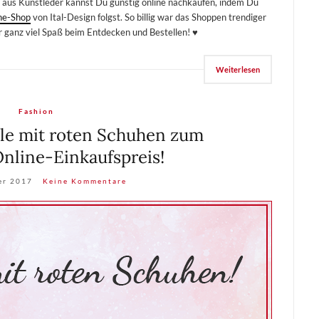
kel aus Kunstleder kannst Du günstig online nachkaufen, indem Du
ne-Shop
von Ital-Design folgst. So billig war das Shoppen trendiger
r ganz viel Spaß beim Entdecken und Bestellen! ♥
Weiterlesen
Fashion
yle mit roten Schuhen zum
nline-Einkaufspreis!
er 2017
Keine Kommentare