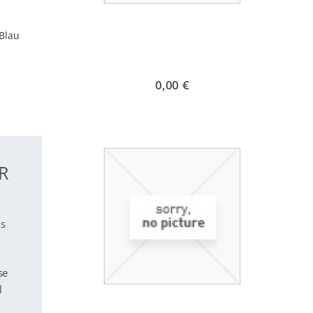
 Blau
0,00 €
R
s
se
l