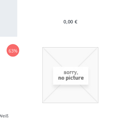
0,00 €
63%
 Weiß