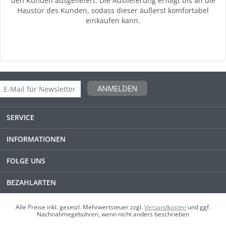
den Kunden ausgeliefert. Die Auslieferung erfolgt bis an die
Haustür des Kunden, sodass dieser äußerst komfortabel
einkaufen kann.
ANMELDEN
SERVICE
INFORMATIONEN
FOLGE UNS
BEZAHLARTEN
Alle Preise inkl. gesetzl. Mehrwertsteuer zzgl.
Versandkosten
und ggf.
Nachnahmegebühren, wenn nicht anders beschrieben