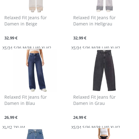
Relaxed Fit Jeans für
Relaxed Fit Jeans für
Damen in Beige
Damen in Hellgrau
32,99 €
32,99 €
XS/34
S/36
M/38
L/40
XL/42
XS/34
S/36
M/38
L/40
XL/42
Relaxed Fit Jeans für
Relaxed Fit Jeans für
Damen in Blau
Damen in Grau
26,99 €
24,99 €
XL/42
2XL/44
XS/34
S/36
M/38
L/40
XL/42