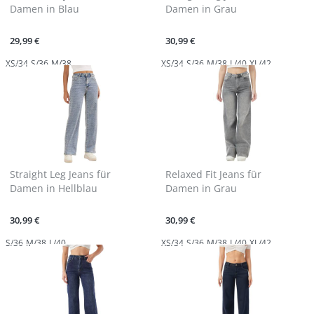
Damen in Blau
Damen in Grau
29,99 €
30,99 €
XS/34
S/36
M/38
XS/34
S/36
M/38
L/40
XL/42
Straight Leg Jeans für
Relaxed Fit Jeans für
Damen in Hellblau
Damen in Grau
30,99 €
30,99 €
S/36
M/38
L/40
XS/34
S/36
M/38
L/40
XL/42