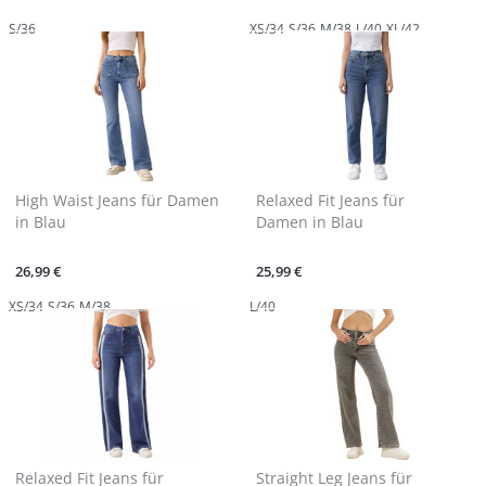
S/36
XS/34
S/36
M/38
L/40
XL/42
High Waist Jeans für Damen
Relaxed Fit Jeans für
in Blau
Damen in Blau
26,99 €
25,99 €
XS/34
S/36
M/38
L/40
Relaxed Fit Jeans für
Straight Leg Jeans für