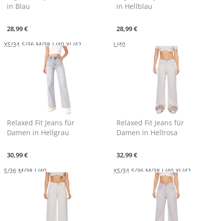
in Blau
in Hellblau
28,99 €
28,99 €
XS/34
S/36
M/38
L/40
XL/42
L/40
Relaxed Fit Jeans für
Relaxed Fit Jeans für
Damen in Hellgrau
Damen in Hellrosa
30,99 €
32,99 €
S/36
M/38
L/40
XS/34
S/36
M/38
L/40
XL/42