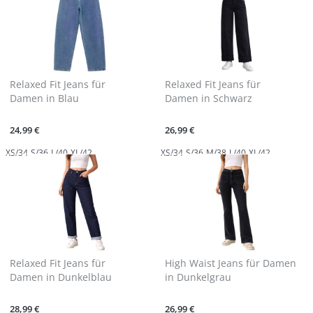
Relaxed Fit Jeans für
Relaxed Fit Jeans für
Damen in Blau
Damen in Schwarz
24,99 €
26,99 €
XS/34
S/36
L/40
XL/42
XS/34
S/36
M/38
L/40
XL/42
Relaxed Fit Jeans für
High Waist Jeans für Damen
Damen in Dunkelblau
in Dunkelgrau
28,99 €
26,99 €