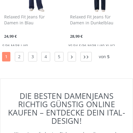
Relaxed Fit Jeans für
Relaxed Fit Jeans für
Damen in Blau
Damen in Dunkelblau
24,99 €
28,99 €
S/36
M/38
L/40
XS/34
S/36
M/38
L/40
XL/42
1
2
3
4
5
von
5
DIE BESTEN DAMENJEANS
RICHTIG GÜNSTIG ONLINE
KAUFEN – ENTDECKE DEIN ITAL-
DESIGN!