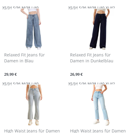
XS/34
S/36
M/38
L/40
XS/34
S/36
M/38
L/40
XL/42
Relaxed Fit Jeans für
Relaxed Fit Jeans für
Damen in Blau
Damen in Dunkelblau
29,99 €
26,99 €
XS/34
S/36
M/38
L/40
XS/34
S/36
M/38
L/40
XL/42
High Waist Jeans für Damen
High Waist Jeans für Damen