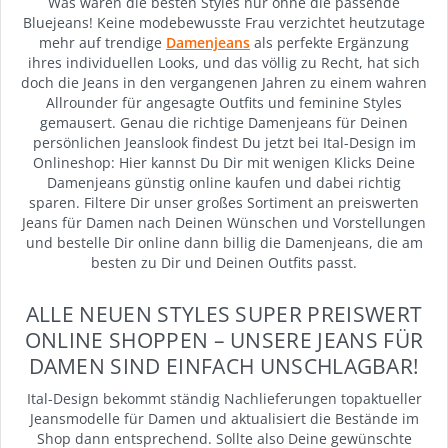
Was wären die besten Styles nur ohne die passende
Bluejeans! Keine modebewusste Frau verzichtet heutzutage
mehr auf trendige
Damenjeans
als perfekte Ergänzung
ihres individuellen Looks, und das völlig zu Recht, hat sich
doch die Jeans in den vergangenen Jahren zu einem wahren
Allrounder für angesagte Outfits und feminine Styles
gemausert. Genau die richtige Damenjeans für Deinen
persönlichen Jeanslook findest Du jetzt bei Ital-Design im
Onlineshop: Hier kannst Du Dir mit wenigen Klicks Deine
Damenjeans günstig online kaufen und dabei richtig
sparen. Filtere Dir unser großes Sortiment an preiswerten
Jeans für Damen nach Deinen Wünschen und Vorstellungen
und bestelle Dir online dann billig die Damenjeans, die am
besten zu Dir und Deinen Outfits passt.
ALLE NEUEN STYLES SUPER PREISWERT
ONLINE SHOPPEN – UNSERE JEANS FÜR
DAMEN SIND EINFACH UNSCHLAGBAR!
Ital-Design bekommt ständig Nachlieferungen topaktueller
Jeansmodelle für Damen und aktualisiert die Bestände im
Shop dann entsprechend. Sollte also Deine gewünschte