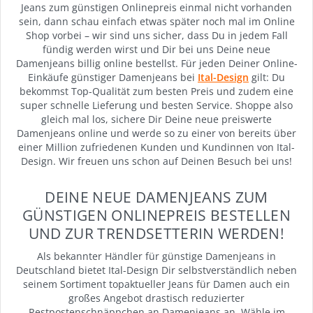
Jeans zum günstigen Onlinepreis einmal nicht vorhanden
sein, dann schau einfach etwas später noch mal im Online
Shop vorbei – wir sind uns sicher, dass Du in jedem Fall
fündig werden wirst und Dir bei uns Deine neue
Damenjeans billig online bestellst. Für jeden Deiner Online-
Einkäufe günstiger Damenjeans bei
Ital-Design
gilt: Du
bekommst Top-Qualität zum besten Preis und zudem eine
super schnelle Lieferung und besten Service. Shoppe also
gleich mal los, sichere Dir Deine neue preiswerte
Damenjeans online und werde so zu einer von bereits über
einer Million zufriedenen Kunden und Kundinnen von Ital-
Design. Wir freuen uns schon auf Deinen Besuch bei uns!
DEINE NEUE DAMENJEANS ZUM
GÜNSTIGEN ONLINEPREIS BESTELLEN
UND ZUR TRENDSETTERIN WERDEN!
Als bekannter Händler für günstige Damenjeans in
Deutschland bietet Ital-Design Dir selbstverständlich neben
seinem Sortiment topaktueller Jeans für Damen auch ein
großes Angebot drastisch reduzierter
Restpostenschnäppchen an Damenjeans an. Wähle im