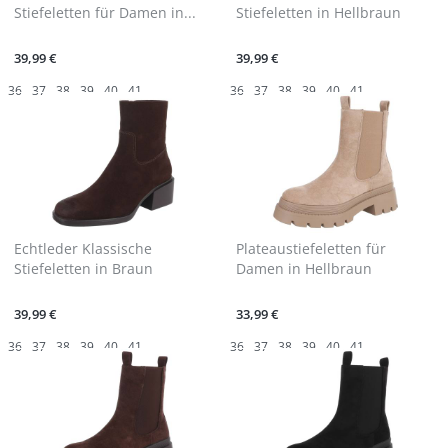
Stiefeletten für Damen in...
Stiefeletten in Hellbraun
39,99 €
39,99 €
36
37
38
39
40
41
36
37
38
39
40
41
Echtleder Klassische
Plateaustiefeletten für
Stiefeletten in Braun
Damen in Hellbraun
39,99 €
33,99 €
36
37
38
39
40
41
36
37
38
39
40
41