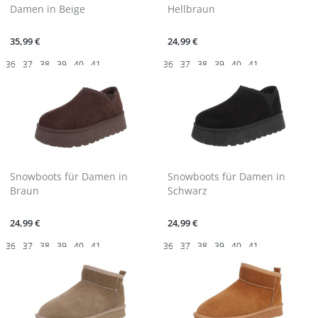
Damen in Beige
Hellbraun
35,99 €
24,99 €
36
37
38
39
40
41
36
37
38
39
40
41
Snowboots für Damen in
Snowboots für Damen in
Braun
Schwarz
24,99 €
24,99 €
36
37
38
39
40
41
36
37
38
39
40
41