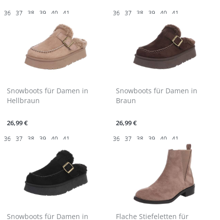
36
37
38
39
40
41
36
37
38
39
40
41
Snowboots für Damen in
Snowboots für Damen in
Hellbraun
Braun
26,99 €
26,99 €
36
37
38
39
40
41
36
37
38
39
40
41
Snowboots für Damen in
Flache Stiefeletten für