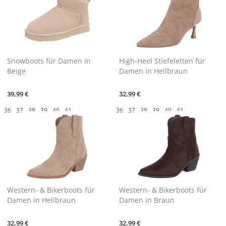
Snowboots für Damen in
High-Heel Stiefeletten für
Beige
Damen in Hellbraun
39,99 €
32,99 €
36
37
38
39
40
41
36
37
38
39
40
41
Western- & Bikerboots für
Western- & Bikerboots für
Damen in Hellbraun
Damen in Braun
32,99 €
32,99 €