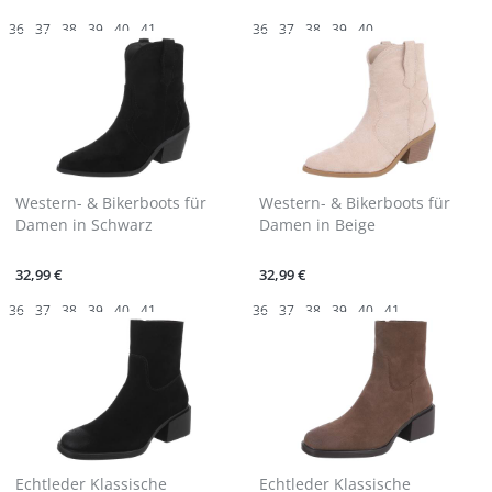
36
37
38
39
40
41
36
37
38
39
40
Western- & Bikerboots für
Western- & Bikerboots für
Damen in Schwarz
Damen in Beige
32,99 €
32,99 €
36
37
38
39
40
41
36
37
38
39
40
41
Echtleder Klassische
Echtleder Klassische