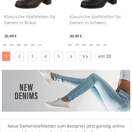
Klassische Stiefeletten für
Klassische Stiefeletten für
Damen in Braun
Damen in Schwarz
30,99 €
30,99 €
36
37
38
39
40
41
36
37
38
39
40
41
1
2
3
4
5
von
23
Neue Damenstiefeletten zum Bestpreis jetzt günstig online