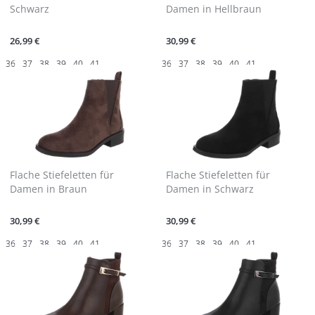
Schwarz
Damen in Hellbraun
26,99 €
30,99 €
36
37
38
39
40
41
36
37
38
39
40
41
Flache Stiefeletten für
Flache Stiefeletten für
Damen in Braun
Damen in Schwarz
30,99 €
30,99 €
36
37
38
39
40
41
36
37
38
39
40
41