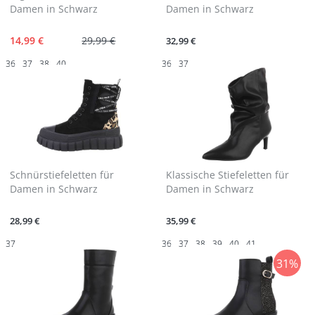
Damen in Schwarz
Damen in Schwarz
14,99 €
29,99 €
32,99 €
36
37
38
40
36
37
Schnürstiefeletten für
Klassische Stiefeletten für
Damen in Schwarz
Damen in Schwarz
28,99 €
35,99 €
37
36
37
38
39
40
41
31%