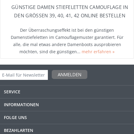
GÜNSTIGE DAMEN STIEFELETTEN CAMOUFLAGE IN
DEN GRÖSSEN 39, 40, 41, 42 ONLINE BESTELLEN
Der Überraschungseffekt ist bei den günstigen
Damenstiefeletten im Camouflagemuster garantiert. Für
alle, die mal etwas andere Damenboots ausprobieren
möchten, sind die günstigen...
mehr erfahren »
ANMELDEN
SERVICE
INFORMATIONEN
FOLGE UNS
BEZAHLARTEN