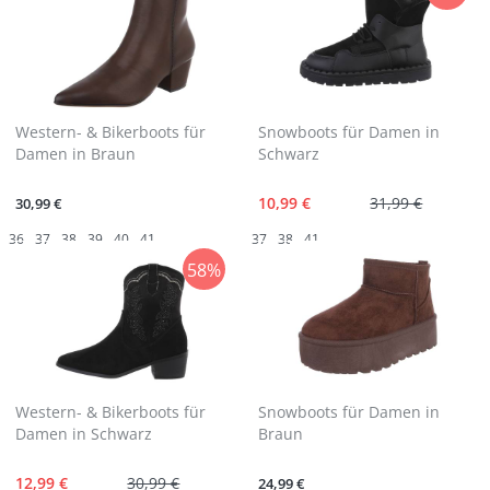
Western- & Bikerboots für
Snowboots für Damen in
Damen in Braun
Schwarz
10,99 €
31,99 €
30,99 €
36
37
38
39
40
41
37
38
41
58%
Western- & Bikerboots für
Snowboots für Damen in
Damen in Schwarz
Braun
12,99 €
30,99 €
24,99 €