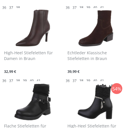
36
37
38
36
37
38
39
40
41
High-Heel Stiefeletten für
Echtleder Klassische
Damen in Braun
Stiefeletten in Braun
32,99 €
39,99 €
36
37
38
39
40
41
36
37
38
39
40
41
54%
Flache Stiefeletten für
High-Heel Stiefeletten für