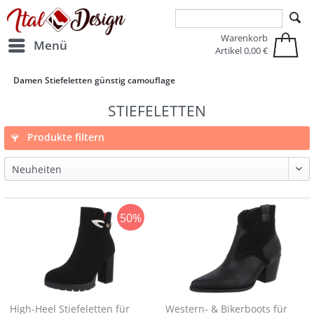
Zur Hauptnavigation springen
Zum Hauptinhalt springen
Warenkorb
Menü
Artikel
0,00 €
Damen Stiefeletten günstig camouflage
STIEFELETTEN
Produkte filtern
50%
High-Heel Stiefeletten für
Western- & Bikerboots für