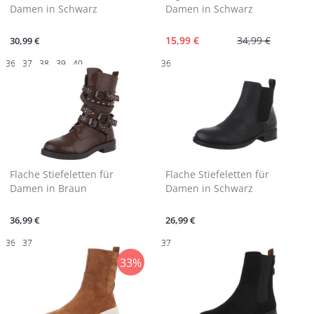
Damen in Schwarz
Damen in Schwarz
15,99 €
34,99 €
30,99 €
36
37
38
39
40
36
Flache Stiefeletten für
Flache Stiefeletten für
Damen in Braun
Damen in Schwarz
36,99 €
26,99 €
36
37
37
33%