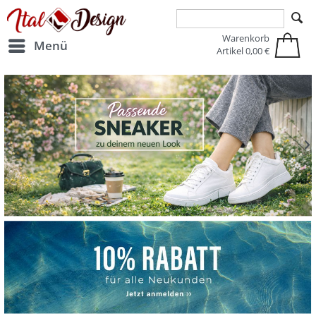
Zur Hauptnavigation springen
Zum Hauptinhalt springen
Warenkorb
Menü
Artikel
0,00 €