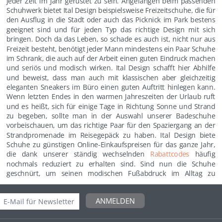
jeder Zeit im Jahr gerüstet zu sein. Angefangen beim passenden
Schuhwerk bietet Ital Design beispielsweise Freizeitschuhe, die für
den Ausflug in die Stadt oder auch das Picknick im Park bestens
geeignet sind und für jeden Typ das richtige Design mit sich
bringen. Doch da das Leben, so schade es auch ist, nicht nur aus
Freizeit besteht, benötigt jeder Mann mindestens ein Paar Schuhe
im Schrank, die auch auf der Arbeit einen guten Eindruck machen
und seriös und modisch wirken. Ital Design schafft hier Abhilfe
und beweist, dass man auch mit klassischen aber gleichzeitig
eleganten Sneakers im Büro einen guten Auftritt hinlegen kann.
Wenn letzten Endes in den warmen Jahreszeiten der Urlaub ruft
und es heißt, sich für einige Tage in Richtung Sonne und Strand
zu begeben, sollte man in der Auswahl unserer Badeschuhe
vorbeischauen, um das richtige Paar für den Spaziergang an der
Strandpromenade im Reisegepäck zu haben. Ital Design biete
Schuhe zu günstigen Online-Einkaufspreisen für das ganze Jahr,
die dank unserer ständig wechselnden
Rabattcodes
häufig
nochmals reduziert zu erhalten sind. Sind nun die Schuhe
geschnürt, um seinen modischen Fußabdruck im Alltag zu
hinterlassen, ist es an der Zeit, sich Gedanken über Hose und
Hemd zu machen. Auch hier besticht Ital Design durch ein breites
ANMELDEN
Sortiment, welches von der Jeans über T-Shirts bis hin zum
Mantel reicht. Den Kombinationsmöglichkeiten ist hier nur die
eigene Fantasie als Grenze gesetzt. Sie können zum Beispiel für