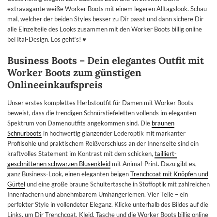
extravagante weiße Worker Boots mit einem legeren Alltagslook. Schau
mal, welcher der beiden Styles besser zu Dir passt und dann sichere Dir
alle Einzelteile des Looks zusammen mit den Worker Boots billig online
bei Ital-Design. Los geht‘s! ♥
Business Boots – Dein elegantes Outfit mit
Worker Boots zum günstigen
Onlineeinkaufspreis
Unser erstes komplettes Herbstoutfit für Damen mit Worker Boots
beweist, dass die trendigen Schnürstiefeletten vollends im eleganten
Spektrum von Damenoutfits angekommen sind. Die
braunen
Schnürboots
in hochwertig glänzender Lederoptik mit markanter
Profilsohle und praktischem Reißverschluss an der Innenseite sind ein
kraftvolles Statement im Kontrast mit dem schicken,
tailliert-
geschnittenen schwarzen Blusenkleid
mit Animal-Print. Dazu gibt es,
ganz Business-Look, einen eleganten beigen
Trenchcoat mit Knöpfen und
Gürtel
und eine große braune Schultertasche in Stoffoptik mit zahlreichen
Innenfächern und abnehmbarem Umhängeriemen. Vier Teile – ein
perfekter Style in vollendeter Eleganz. Klicke unterhalb des Bildes auf die
Links, um Dir Trenchcoat, Kleid, Tasche und die Worker Boots billig online