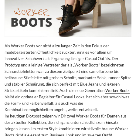
Als Worker Boots vor nicht allzu langer Zeit in den Fokus der
modebegeisterten Öffentlichkeit rückten, ging es vor allem um
innovatives Schuhwerk als Ergänzung lässiger Casual Outfits. Der
Prototyp und alleinige Vertreter der als „Worker Boots“ bezeichneten
Schnürstiefeletten war zu diesem Zeitpunkt eine camelfarbene bis
hellbraune Stiefelette mit grobem Schnitt, markanter Sohle, runder Spitze
und stabiler Schnürung, die sich perfekt mit Blue Jeans und legeren
Strickartikeln kombinieren ließ. Auch die neue Generation
Worker Boots
bleibt ein optimaler Begleiter für Casual Looks, hat sich aber sowohl was
die Form- und Farbenvielfalt, als auch was die
Kombinationsmöglichkeiten angeht, weiterentwickelt.
Im heutigen Blogpost zeigen wir Dir zwei Worker Boots für Damen aus
der aktuellen Kollektion, die sich ganz unterschiedlich zum Einsatz
bringen lassen. Im ersten Style kombinieren wir stilvolle braune Worker
Boots richtig elegant zum Business Look und im zweiten Outfit