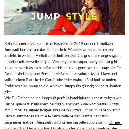
Kein Summer Style kommt im Fashionjahr 2019 um den trendigen
Jumpsuit herum. Und das ist auch kein Wunder, wenn man sich mal
ansieht, in welcher Vielfalt an Schnitten und Designs es die angesagten
Einteiler mittlerweile so gibt. Von elegant bis super lässig, von lang bis
kurz und von klassisch unifarben bis zu krass gemustert – Jumpsuits für
Damen sind in diesem Sommer einfach ein absolutes Must-Have und
sollten einen Platz in der Garderobe jeder wahren Fashionista finden.
Praktisch also, wenn es die schicken Jumpsuits günstig online zu kaufen
gibt.
Wie Du Deinen neuen Jumpsuit perfekt kombinieren kannst, zeigen wir
Dir beispielhaft in unserem heutigen Blogpost. Zwei komplette Outfits
mit Jumpsuits, einem langen und einem kurzen Jumpsuit, haben wir für
Dich zusammengestellt. Alle Einzelteile beider Outfits kannst du
zusammen mit den Jumpsuits billig online bestellen und zwar im
Online-
Shop
von Ital-Design. Schau Dir also in aller Ruhe mal an, welcher der