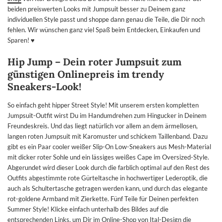
beiden preiswerten Looks mit Jumpsuit besser zu Deinem ganz
individuellen Style passt und shoppe dann genau die Teile, die Dir noch
fehlen. Wir wünschen ganz viel Spaß beim Entdecken, Einkaufen und
Sparen! ♥
Hip Jump – Dein roter Jumpsuit zum
günstigen Onlinepreis im trendy
Sneakers-Look!
So einfach geht hipper Street Style! Mit unserem ersten kompletten
Jumpsuit-Outfit wirst Du im Handumdrehen zum Hingucker in Deinem
Freundeskreis. Und das liegt natürlich vor allem an dem ärmellosen,
langen roten Jumpsuit mit Karomuster und schickem Taillenband. Dazu
gibt es ein Paar cooler weißer Slip-On Low-Sneakers aus Mesh-Material
mit dicker roter Sohle und ein lässiges weißes Cape im Oversized-Style.
Abgerundet wird dieser Look durch die farblich optimal auf den Rest des
Outfits abgestimmte rote Gürteltasche in hochwertiger Lederoptik, die
auch als Schultertasche getragen werden kann, und durch das elegante
rot-goldene Armband mit Zierkette. Fünf Teile für Deinen perfekten
Summer Style! Klicke einfach unterhalb des Bildes auf die
entsprechenden Links, um Dir im Online-Shop von Ital-Design die