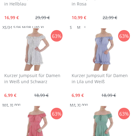
in Hellblau
in Rosa
16,99 €
29,99 €
10,99 €
22,99 €
XS/34
S/36
M/38
L/40
XL
S
M
L
63%
63%
Kurzer Jumpsuit für Damen
Kurzer Jumpsuit für Damen
in Weiß und Schwarz
in Lila und Weiß
6,99 €
18,99 €
6,99 €
18,99 €
M/L
XL/XXL
M/L
XL/XXL
63%
63%