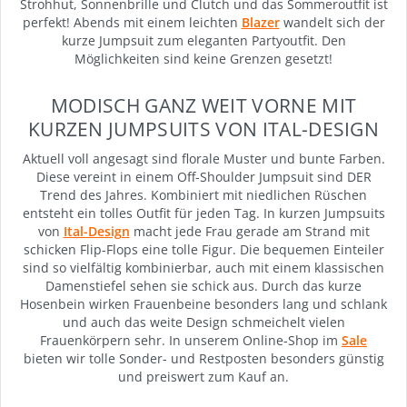
Strohhut, Sonnenbrille und Clutch und das Sommeroutfit ist
perfekt! Abends mit einem leichten
Blazer
wandelt sich der
kurze Jumpsuit zum eleganten Partyoutfit. Den
Möglichkeiten sind keine Grenzen gesetzt!
MODISCH GANZ WEIT VORNE MIT
KURZEN JUMPSUITS VON ITAL-DESIGN
Aktuell voll angesagt sind florale Muster und bunte Farben.
Diese vereint in einem Off-Shoulder Jumpsuit sind DER
Trend des Jahres. Kombiniert mit niedlichen Rüschen
entsteht ein tolles Outfit für jeden Tag. In kurzen Jumpsuits
von
Ital-Design
macht jede Frau gerade am Strand mit
schicken Flip-Flops eine tolle Figur. Die bequemen Einteiler
sind so vielfältig kombinierbar, auch mit einem klassischen
Damenstiefel sehen sie schick aus. Durch das kurze
Hosenbein wirken Frauenbeine besonders lang und schlank
und auch das weite Design schmeichelt vielen
Frauenkörpern sehr. In unserem Online-Shop im
Sale
bieten wir tolle Sonder- und Restposten besonders günstig
und preiswert zum Kauf an.