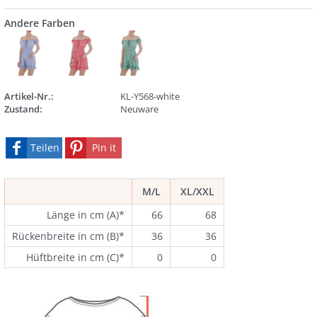
Andere Farben
Artikel-Nr.:
KL-Y568-white
Zustand:
Neuware
Teilen
Pin it
M/L
XL/XXL
Länge in cm (A)*
66
68
Rückenbreite in cm (B)*
36
36
Hüftbreite in cm (C)*
0
0