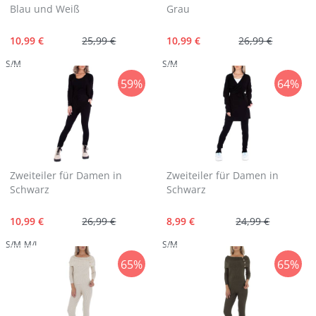
Blau und Weiß
Grau
10,99 €
25,99 €
10,99 €
26,99 €
S/M
S/M
59%
64%
Zweiteiler für Damen in
Zweiteiler für Damen in
Schwarz
Schwarz
10,99 €
26,99 €
8,99 €
24,99 €
S/M
M/L
S/M
65%
65%