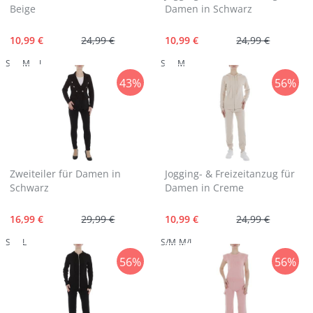
Beige
Damen in Schwarz
10,99 €
24,99 €
10,99 €
24,99 €
S
M
L
S
M
43%
56%
Zweiteiler für Damen in
Jogging- & Freizeitanzug für
Schwarz
Damen in Creme
16,99 €
29,99 €
10,99 €
24,99 €
S
L
S/M
M/L
56%
56%