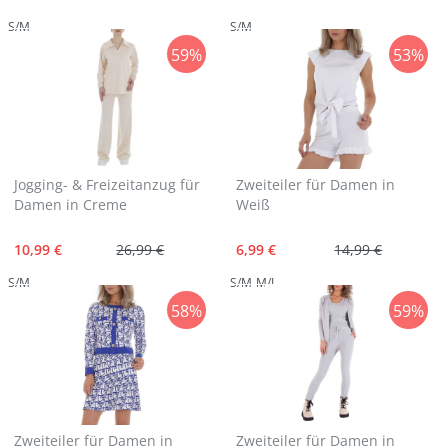
S/M
S/M
59%
53%
Jogging- & Freizeitanzug für
Zweiteiler für Damen in
Damen in Creme
Weiß
10,99 €
26,99 €
6,99 €
14,99 €
S/M
S/M
M/L
58%
59%
Zweiteiler für Damen in
Zweiteiler für Damen in