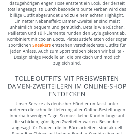
dazugehörigen engen Hose entsteht ein Look, der derzeit
total angesagt ist! Durch besonders bunte Farben wird das
billige Outfit abgerundet und zu einem echten Highlight.
Ein netter Nebeneffekt: Damen-Zweiteiler sind meist
unheimlich bequem und gemütlich. Details wie Rüschen,
Pailletten und Tüll-Elemente runden den Style gekonnt ab.
Kombiniert mit coolen Boots, Plateaustiefeletten oder sogar
sportlichen
Sneakers
entstehen verschiedenste Outfits für
jeden Anlass. Auch zum Sport treiben bieten wir bei Ital-
Design einige Modelle an, die praktisch und modisch
zugleich sind.
TOLLE OUTFITS MIT PREISWERTEN
DAMEN-ZWEITEILERN IM ONLINE-SHOP
ENTDECKEN
Unser Service als deutscher Händler umfasst unter
anderem die schnelle Lieferung aller Online-Bestellungen
innerhalb weniger Tage. So muss keine Kundin lange auf
die schicken, günstigen Zweiteiler warten. Besonders
angesagt für Frauen, die im Büro arbeiten, sind aktuell
Paper Bag Chinos mit hohem Bund in Kombination mit