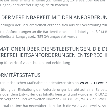
e Barrierefreiheitsrichtlinie (Richtlinie (EU) 2019/882 über die B
tungen) barrierefrei zugänglich zu machen.
 DER VEREINBARKEIT MIT DEN ANFORDERU
erungen der Barrierefreiheit ergeben sich aus der Verordnung zum
ten Anforderungen an die Barrierefreiheit sind dabei gemäß §14 B
reiheitsstärkungsgesetz (BFSGV) umgesetzt worden.
MATIONEN ÜBER DIENSTLEISTUNGEN, DIE D
EREFREIHEITSANFORDERUNGEN ENTSPRECH
op für Verkauf von Schuhen und Bekleidung
RMITÄTSSTATUS
eten technischen Maßnahmen orientieren sich an
WCAG 2.1 Level 
rüfung der Einhaltung der Anforderungen beruht auf einer Selbstb
er oder dem Entwickler des Inhalts beurteilt) und wurde am 01.0
hen Vorgaben und weltweiten Normen (EN 301 549, WCAG 2.1 Level A
e 'Ital-Design' hat gegenüber dem durch die WCAG 2.1 Level A, AA