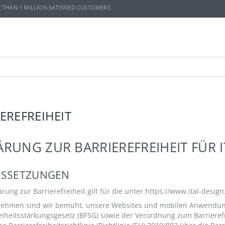
E THAN 1 MILLION SATISFIED CUSTOMERS
EREFREIHEIT
ÄRUNG ZUR BARRIEREFREIHEIT FÜR 
SSETZUNGEN
ärung zur Barrierefreiheit gilt für die unter https://www.ital-desi
nehmen sind wir bemüht, unsere Websites und mobilen Anwendun
eiheitsstärkungsgesetz (BFSG) sowie der Verordnung zum Barrieref