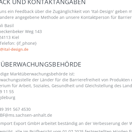
ACK UND KONTAKTANGABEN
ns ein Feedback über die Zugänglichkeit von 'Ital-Design' geben m
 andere angegebene Methode an unsere Kontaktperson für Barriere
li Basil
Speckenbeker Weg 143
 24113 Kiel
Telefon: {if_phone}
o@ital-design.de
TÜBERWACHUNGSBEHÖRDE
ndige Marktüberwachungsbehörde ist:
wachungsstelle der Länder für die Barrierefreiheit von Produkten
erium für Arbeit, Soziales, Gesundheit und Gleichstellung des La
9 11 55
gdeburg
49 391 567 4530
LBF@ms.sachsen-anhalt.de
 Import Export GmbH arbeitet beständig an der Verbesserung der W
emüht, alle im Prüfbericht vom 01.07.2025 festgestellten Hürden 