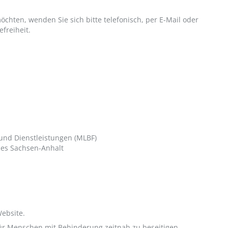
öchten, wenden Sie sich bitte telefonisch, per E-Mail oder
freiheit.
 und Dienstleistungen (MLBF)
ndes Sachsen-Anhalt
ebsite.
für Menschen mit Behinderung zeitnah zu beseitigen.