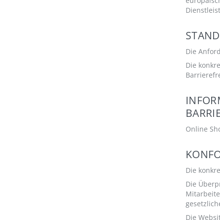
europäisch
Dienstleis
STAND
Die Anford
Die konkre
Barrieref
INFOR
BARRI
Online Sh
KONFO
Die konkr
Die Überp
Mitarbeit
gesetzlic
Die Websit