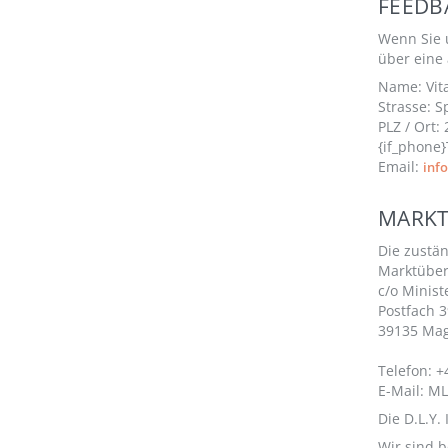
FEEDB
Wenn Sie u
über eine
Name: Vita
Strasse: 
PLZ / Ort:
{if_phone}
Email:
inf
MARK
Die zustä
Marktüber
c/o Minist
Postfach 3
39135 Ma
Telefon: +
E-Mail: M
Die D.L.Y.
Wir sind b