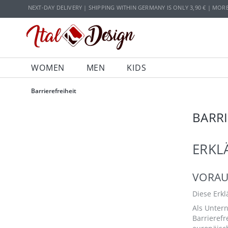
Zur Hauptnavigation springen
Zum Hauptinhalt springen
NEXT-DAY DELIVERY | SHIPPING WITHIN GERMANY IS ONLY 3,90 € | MOR
WOMEN
MEN
KIDS
Barrierefreiheit
BARRI
ERKL
VORAU
Diese Erkl
Als Unter
Barrierefr