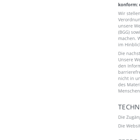
konform: 
Wir stelle
Verordnun
unsere We
(BGG) sowi
machen. W
im Hinblic
Die nachst
Unsere We
den Infor
barrierefr
nicht in u
des Materi
Menschen 
TECHN
Die Zugäng
Die Websit