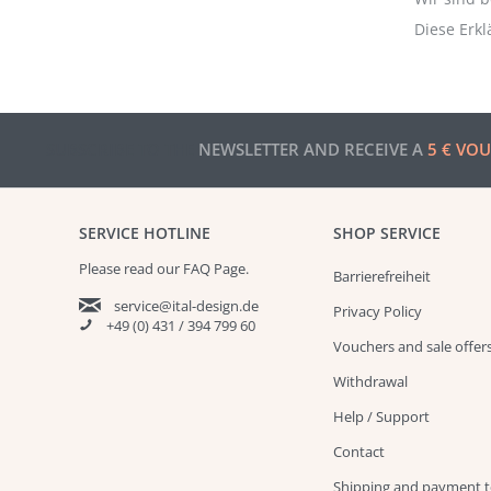
Diese Erk
SUBSCRIBE TO THE
NEWSLETTER AND RECEIVE A
5 € VO
SERVICE HOTLINE
SHOP SERVICE
Please read our
FAQ
Page.
Barrierefreiheit
service@ital-design.de
Privacy Policy
+49 (0) 431 / 394 799 60
Vouchers and sale offer
Withdrawal
Help / Support
Contact
Shipping and payment 