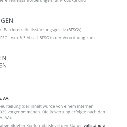
arrierefreiheitsanforderungen für Produkte und
NGEN
 Barrierefreiheitsstärkungsgesetz (BFSGV).
FSG i.V.m. § 3 Abs. 1 BFSG in der Verordnung zum
EN
EN
A, AA
.
eurteilung (der Inhalt wurde von einem internen
7.2025 vorgenommenen. Die Bewertung erfolgte nach den
, AA).
 abgebildeten Konformitätslevel den Status:
vollständig