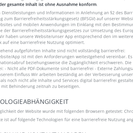
der gesamte Inhalt ist ohne Ausnahme konform
.
n Dienstleistungen und Informationen in Anlehnung an §2 des Barr
g zum Barrierefreiheitsstärkungsgesetz (BFSGV) auf unserer Websi
bsites und mobilen Anwendungen im Einklang mit den Bestimmun
e der Barrierefreiheitsstärkungsgesetzes zur Umsetzung des Europe
ir haben unsere Website/unser App entsprechend den im weiteren
k auf eine barrierefreie Nutzung optimiert.
ehend aufgeführten Inhalte sind nicht vollständig barrierefrei:
bsite/App ist mit den Anforderungen weitestgehend vereinbar. Es
mationsabruf beziehungsweise die Zugänglichkeit erschweren. Die 
ei: - Nicht alle PDF-Dokumente sind barrierefrei - Externe Zahlung
nserem Einfluss Wir arbeiten beständig an der Verbesserung unser
als noch nicht alle Inhalte und Services digital barrierefrei gestal
mit Behinderung zeitnah zu beseitigen.
OLOGIEABHÄNGIGKEIT
lichkeit der Website wurde mit folgenden Browsern getestet: Chrom
e ist auf folgende Technologien für eine barrierefreie Nutzung an