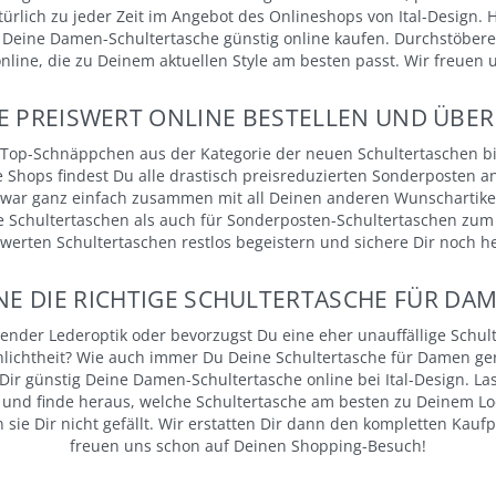
ürlich zu jeder Zeit im Angebot des Onlineshops von Ital-Design.
Deine Damen-Schultertasche günstig online kaufen. Durchstöbere 
 online, die zu Deinem aktuellen Style am besten passt. Wir freue
 PREISWERT ONLINE BESTELLEN UND ÜBER 
op-Schnäppchen aus der Kategorie der neuen Schultertaschen bis
e Shops findest Du alle drastisch preisreduzierten Sonderposten
 zwar ganz einfach zusammen mit all Deinen anderen Wunschartikeln
Schultertaschen als auch für Sonderposten-Schultertaschen zum b
werten Schultertaschen restlos begeistern und sichere Dir noch he
INE DIE RICHTIGE SCHULTERTASCHE FÜR DA
zender Lederoptik oder bevorzugst Du eine eher unauffällige Schult
chlichtheit? Wie auch immer Du Deine Schultertasche für Damen ger
r günstig Deine Damen-Schultertasche online bei Ital-Design. Lass
nd finde heraus, welche Schultertasche am besten zu Deinem Loo
ie Dir nicht gefällt. Wir erstatten Dir dann den kompletten Kaufpr
freuen uns schon auf Deinen Shopping-Besuch!