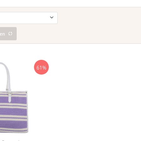
gen
61%