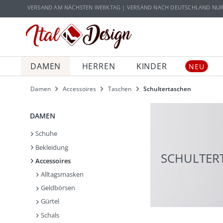
Zur Hauptnavigation springen
Zum Hauptinhalt springen
VERSAND AM NÄCHSTEN WERKTAG | VERSAND NACH DEUTSCHLAND NUR 5
DAMEN
HERREN
KINDER
NEU
Damen
Accessoires
Taschen
Schultertaschen
DAMEN
Schuhe
Bekleidung
SCHULTER
Accessoires
Alltagsmasken
Geldbörsen
Gürtel
Schals