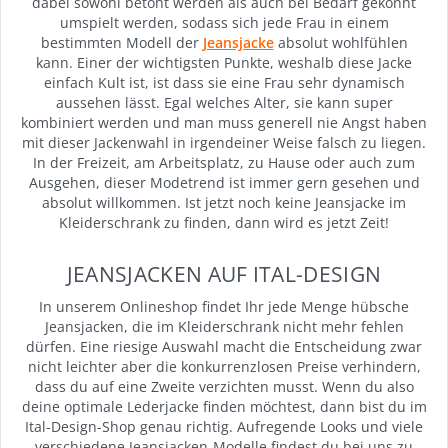
dabei sowohl betont werden als auch bei Bedarf gekonnt
umspielt werden, sodass sich jede Frau in einem
bestimmten Modell der
Jeansjacke
absolut wohlfühlen
kann. Einer der wichtigsten Punkte, weshalb diese Jacke
einfach Kult ist, ist dass sie eine Frau sehr dynamisch
aussehen lässt. Egal welches Alter, sie kann super
kombiniert werden und man muss generell nie Angst haben
mit dieser Jackenwahl in irgendeiner Weise falsch zu liegen.
In der Freizeit, am Arbeitsplatz, zu Hause oder auch zum
Ausgehen, dieser Modetrend ist immer gern gesehen und
absolut willkommen. Ist jetzt noch keine Jeansjacke im
Kleiderschrank zu finden, dann wird es jetzt Zeit!
JEANSJACKEN AUF ITAL-DESIGN
In unserem Onlineshop findet Ihr jede Menge hübsche
Jeansjacken, die im Kleiderschrank nicht mehr fehlen
dürfen. Eine riesige Auswahl macht die Entscheidung zwar
nicht leichter aber die konkurrenzlosen Preise verhindern,
dass du auf eine Zweite verzichten musst. Wenn du also
deine optimale Lederjacke finden möchtest, dann bist du im
Ital-Design-Shop genau richtig. Aufregende Looks und viele
verschiedene Jeansjacken-Modelle findest du bei uns zu