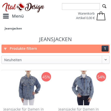
Zur Hauptnavigation springen
Zum Hauptinhalt springen
Warenkorb
Menü
Artikel
0,00 €
Jeansjacken
JEANSJACKEN
Produkte filtern
1
45%
54%
Jeansjacke für Damen in
Jeansjacke für Damen in