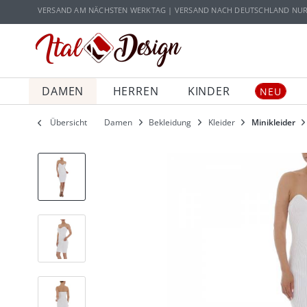
Zur Hauptnavigation springen
Zum Hauptinhalt springen
VERSAND AM NÄCHSTEN WERKTAG | VERSAND NACH DEUTSCHLAND NUR 5
DAMEN
HERREN
KINDER
NEU
Übersicht
Damen
Bekleidung
Kleider
Minikleider