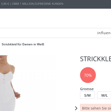
,90 € | ÜBER 1 MILLION ZUFRIEDENE KUNDEN
Influen
Strickkleid für Damen in Weiß
STRICKKL
70%
Groesse
S/M
M/L
Bitte sehen Sie s