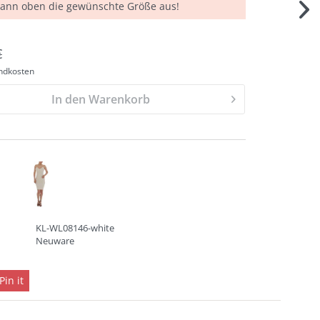
dann oben die gewünschte Größe aus!
€
andkosten
In den Warenkorb
KL-WL08146-white
Neuware
Pin it