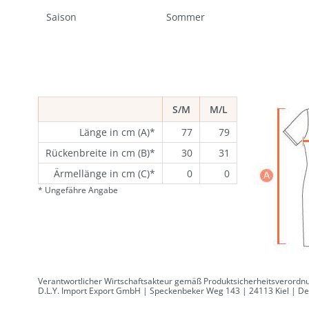
Saison
Sommer
S/M
M/L
Länge in cm (A)*
77
79
Rückenbreite in cm (B)*
30
31
Ärmellänge in cm (C)*
0
0
* Ungefähre Angabe
Verantwortlicher Wirtschaftsakteur gemäß Produktsicherheitsverordnu
D.L.Y. Import Export GmbH | Speckenbeker Weg 143 | 24113 Kiel | Deu