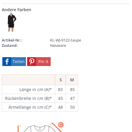
Andere Farben
Artikel-Nr.:
KL-WJ-9122-taupe
Zustand:
Neuware
Teilen
Pin it
S
M
Länge in cm (A)*
83
85
Rückenbreite in cm (B)*
43
47
Ärmellänge in cm (C)*
48
50