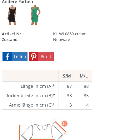
Andere Farben
Artikel-Nr.:
KL-WL0859-cream
Zustand:
Neuware
Teilen
Pin it
S/M
M/L
Länge in cm (A)*
87
88
Rückenbreite in cm (B)*
33
35
Ärmellänge in cm (C)*
3
4