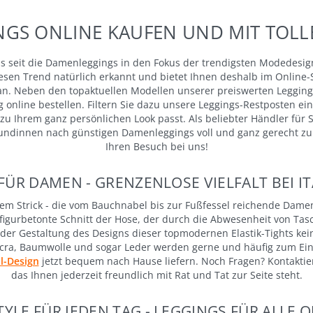
GS ONLINE KAUFEN UND MIT TOLLE
ens seit die Damenleggings in den Fokus der trendigsten Modedesig
t diesen Trend natürlich erkannt und bietet Ihnen deshalb im Online
n. Neben den topaktuellen Modellen unserer preiswerten Leggin
ig online bestellen. Filtern Sie dazu unsere Leggings-Restposten e
 zu Ihrem ganz persönlichen Look passt. Als beliebter Händler für
dinnen nach günstigen Damenleggings voll und ganz gerecht zu 
Ihren Besuch bei uns!
FÜR DAMEN - GRENZENLOSE VIELFALT BEI IT
kem Strick - die vom Bauchnabel bis zur Fußfessel reichende Damen
er figurbetonte Schnitt der Hose, der durch die Abwesenheit von 
 der Gestaltung des Designs dieser topmodernen Elastik-Tights kei
ycra, Baumwolle und sogar Leder werden gerne und häufig zum Ein
al-Design
jetzt bequem nach Hause liefern. Noch Fragen? Kontaktie
das Ihnen jederzeit freundlich mit Rat und Tat zur Seite steht.
TYLE FÜR JEDEN TAG - LEGGINGS FÜR ALLE O