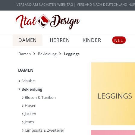
Zur Hauptnavigation springen
Zum Hauptinhalt springen
VERSAND AM NÄCHSTEN WERKTAG | VERSAND NACH DEUTSCHLAND NUR 5
DAMEN
HERREN
KINDER
NEU
Damen
Bekleidung
Leggings
DAMEN
Schuhe
Bekleidung
LEGGINGS
Blusen & Tuniken
Hosen
Jacken
Jeans
Jumpsuits & Zweiteiler