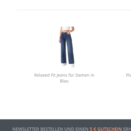
Relaxed Fit Jeans für Damen in
Pl
Blau
NEWSLETTER BESTELLEN UND EINEN
5 € GUTSCHEIN
ERH