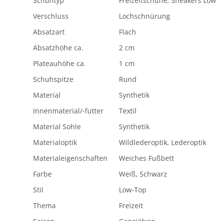
Schuhtyp
Freizeitschuhe, Sneakers Low
Verschluss
Lochschnürung
Absatzart
Flach
Absatzhöhe ca.
2 cm
Plateauhöhe ca.
1 cm
Schuhspitze
Rund
Material
Synthetik
Innenmaterial/-futter
Textil
Material Sohle
Synthetik
Materialoptik
Wildlederoptik, Lederoptik
Materialeigenschaften
Weiches Fußbett
Farbe
Weiß, Schwarz
Stil
Low-Top
Thema
Freizeit