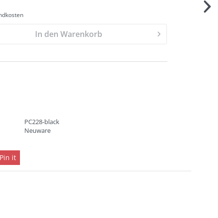
andkosten
In den Warenkorb
PC228-black
Neuware
Pin it