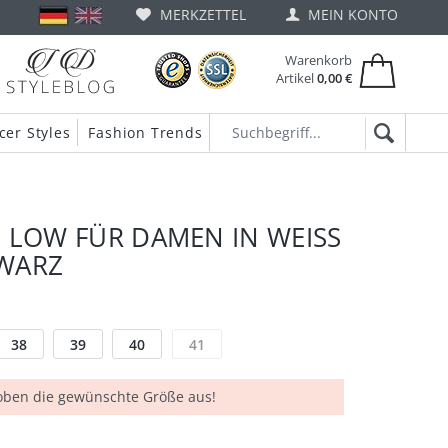
MERKZETTEL
MEIN KONTO
Warenkorb
Artikel
0,00 €
cer Styles
Fashion Trends
 LOW FÜR DAMEN IN WEISS U
WARZ
38
39
40
41
 oben die gewünschte Größe aus!