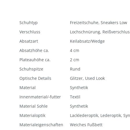
Schuhtyp
Freizeitschuhe, Sneakers Low
Verschluss
Lochschnürung, Reißverschlus
Absatzart
Keilabsatz/Wedge
Absatzhöhe ca.
4 cm
Plateauhöhe ca.
2 cm
Schuhspitze
Rund
Optische Details
Glitzer, Used Look
Material
Synthetik
Innenmaterial/-futter
Textil
Material Sohle
Synthetik
Materialoptik
Lacklederoptik, Lederoptik, Syn
Materialeigenschaften
Weiches Fußbett