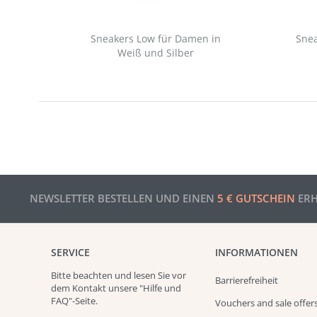
Sneakers Low für Damen in
Snea
Weiß und Silber
NEWSLETTER BESTELLEN UND EINEN
5 € GUTSCHEIN
ERH
SERVICE
INFORMATIONEN
Bitte beachten und
lesen
Sie vor
Barrierefreiheit
dem Kontakt unsere
"Hilfe und
FAQ"
-Seite.
Vouchers and sale offer