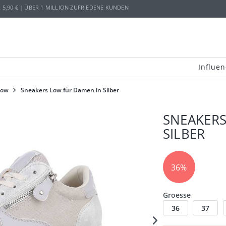
,90 € | ÜBER 1 MILLION ZUFRIEDENE KUNDEN
Influen
low
Sneakers Low für Damen in Silber
SNEAKERS
SILBER
36%
Groesse
36
37