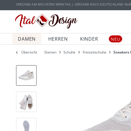
Zur Hauptnavigation springen
Zum Hauptinhalt springen
VERSAND AM NÄCHSTEN WERKTAG | VERSAND NACH DEUTSCHLAND NUR 5
DAMEN
HERREN
KINDER
NEU
Übersicht
Damen
Schuhe
Freizeitschuhe
Sneakers 