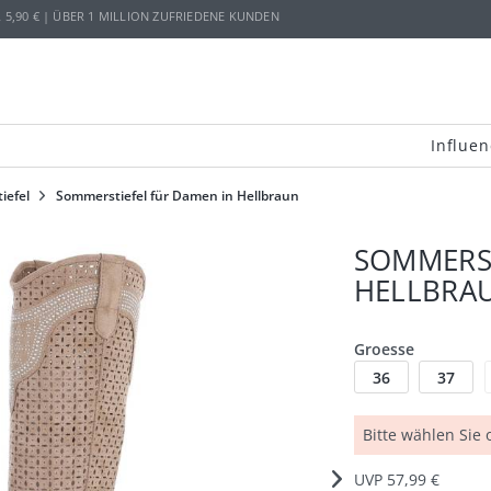
,90 € | ÜBER 1 MILLION ZUFRIEDENE KUNDEN
Influen
iefel
Sommerstiefel für Damen in Hellbraun
SOMMERST
HELLBRA
Groesse
36
37
Bitte wählen Sie
UVP 57,99 €