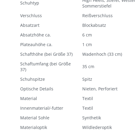
High Heels, Stiefel, Wester
Schuhtyp
Sommerstiefel
Verschluss
Reißverschluss
Absatzart
Blockabsatz
Absatzhöhe ca.
6 cm
Plateauhöhe ca.
1 cm
Schafthöhe (bei Größe 37)
Wadenhoch (33 cm)
Schaftumfang (bei Größe
35 cm
37)
Schuhspitze
Spitz
Optische Details
Nieten, Perforiert
Material
Textil
Innenmaterial/-futter
Textil
Material Sohle
Synthetik
Materialoptik
Wildlederoptik