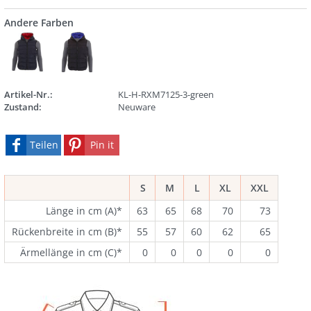
Andere Farben
Artikel-Nr.:
KL-H-RXM7125-3-green
Zustand:
Neuware
Teilen
Pin it
S
M
L
XL
XXL
Länge in cm (A)*
63
65
68
70
73
Rückenbreite in cm (B)*
55
57
60
62
65
Ärmellänge in cm (C)*
0
0
0
0
0