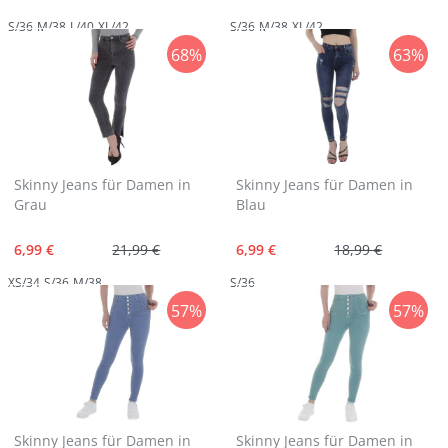
S/36
M/38
L/40
XL/42
S/36
M/38
XL/42
68%
63%
Skinny Jeans für Damen in
Skinny Jeans für Damen in
Grau
Blau
6,99 €
21,99 €
6,99 €
18,99 €
XS/34
S/36
M/38
S/36
57%
57%
Skinny Jeans für Damen in
Skinny Jeans für Damen in