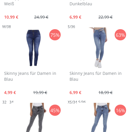
Weiß
Dunkelblau
10,99 €
24,99 €
6,99 €
22,99 €
M/38
S/36
75%
63%
Skinny Jeans für Damen in
Skinny Jeans für Damen in
Blau
Blau
4,99 €
19,99 €
6,99 €
18,99 €
32
34
XS/34
S/36
45%
16%