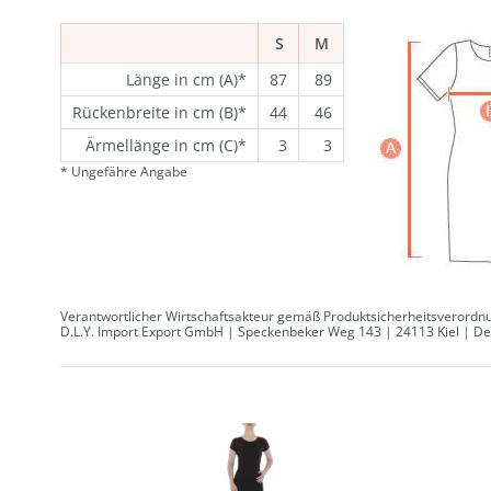
S
M
Länge in cm (A)*
87
89
Rückenbreite in cm (B)*
44
46
Ärmellänge in cm (C)*
3
3
* Ungefähre Angabe
Verantwortlicher Wirtschaftsakteur gemäß Produktsicherheitsverordnu
D.L.Y. Import Export GmbH | Speckenbeker Weg 143 | 24113 Kiel | Deu