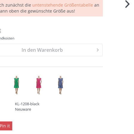
ich zunächst die
untenstehende Größentabelle
an
dann oben die gewünschte Größe aus!
€
andkosten
In den Warenkorb
KL-1208-black
Neuware
Pin it