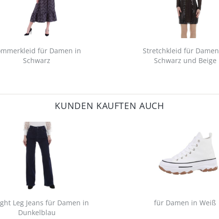
mmerkleid für Damen in
Stretchkleid für Damen
Schwarz
Schwarz und Beige
KUNDEN KAUFTEN AUCH
ight Leg Jeans für Damen in
für Damen in Weiß
Dunkelblau