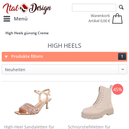
Zur Hauptnavigation springen
Zum Hauptinhalt springen
Warenkorb
Menü
Artikel
0,00 €
High Heels günstig Creme
HIGH HEELS
Produkte filtern
1
45%
High-Heel Sandaletten für
Schnürstiefeletten für