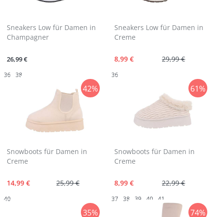
Sneakers Low für Damen in
Sneakers Low für Damen in
Champagner
Creme
8,99 €
29,99 €
26,99 €
36
38
36
42%
61%
Snowboots für Damen in
Snowboots für Damen in
Creme
Creme
14,99 €
25,99 €
8,99 €
22,99 €
40
37
38
39
40
41
35%
74%