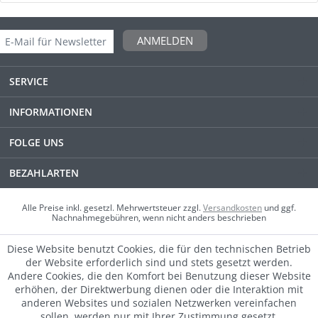
ANMELDEN
SERVICE
INFORMATIONEN
FOLGE UNS
BEZAHLARTEN
Alle Preise inkl. gesetzl. Mehrwertsteuer zzgl.
Versandkosten
und ggf.
Nachnahmegebühren, wenn nicht anders beschrieben
Diese Website benutzt Cookies, die für den technischen Betrieb
der Website erforderlich sind und stets gesetzt werden.
Andere Cookies, die den Komfort bei Benutzung dieser Website
erhöhen, der Direktwerbung dienen oder die Interaktion mit
anderen Websites und sozialen Netzwerken vereinfachen
sollen, werden nur mit Ihrer Zustimmung gesetzt.