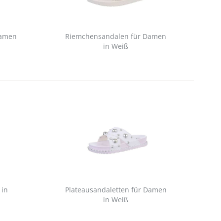
Damen
Riemchensandalen für Damen
R
in Weiß
 in
Plateausandaletten für Damen
R
in Weiß