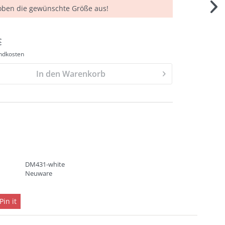
 oben die gewünschte Größe aus!
€
andkosten
In den Warenkorb
DM431-white
Neuware
Pin it