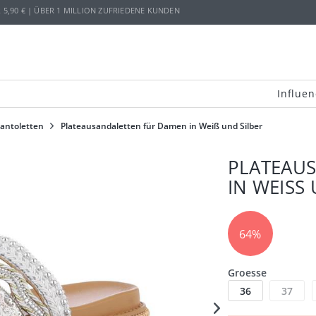
,90 € | ÜBER 1 MILLION ZUFRIEDENE KUNDEN
Influen
antoletten
Plateausandaletten für Damen in Weiß und Silber
PLATEAU
IN WEISS
64%
Groesse
36
37