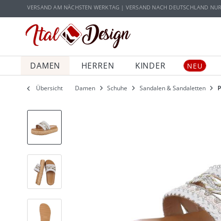
Zur Hauptnavigation springen
Zum Hauptinhalt springen
VERSAND AM NÄCHSTEN WERKTAG | VERSAND NACH DEUTSCHLAND NUR 5
DAMEN
HERREN
KINDER
NEU
Übersicht
Damen
Schuhe
Sandalen & Sandaletten
P