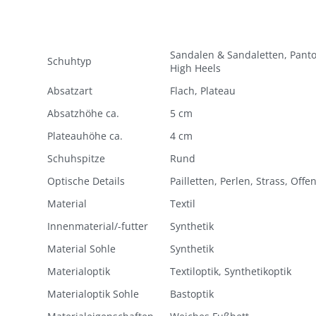
Sandalen & Sandaletten, Panto
Schuhtyp
High Heels
Absatzart
Flach, Plateau
Absatzhöhe ca.
5 cm
Plateauhöhe ca.
4 cm
Schuhspitze
Rund
Optische Details
Pailletten, Perlen, Strass, Offe
Material
Textil
Innenmaterial/-futter
Synthetik
Material Sohle
Synthetik
Materialoptik
Textiloptik, Synthetikoptik
Materialoptik Sohle
Bastoptik