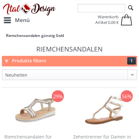
Zur Hauptnavigation springen
Zum Hauptinhalt springen
Warenkorb
Menü
Artikel
0,00 €
Riemchensandalen günstig Gold
RIEMCHENSANDALEN
Produkte filtern
1
29%
56%
Riemchensandalen für
Zehentrenner für Damen in