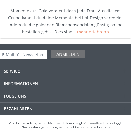
Momente aus Gold verdient doch jede Frau! Aus diesem
Grund kannst du deine Momente bei Ital-Design veredeln,
indem du die goldenen Riemchensandalen günstig online
bestellen gehst. Dies sind...
mehr erfahren »
ANMELDEN
SERVICE
INFORMATIONEN
FOLGE UNS
BEZAHLARTEN
Alle Preise inkl. gesetzl. Mehrwertsteuer zzgl.
Versandkosten
und ggf.
Nachnahmegebühren, wenn nicht anders beschrieben