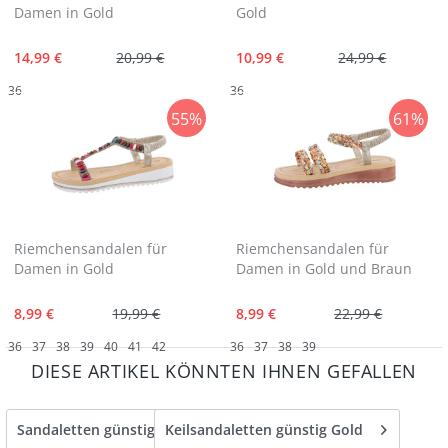
Damen in Gold
Gold
14,99 €
20,99 €
10,99 €
24,99 €
36
36
55%
61%
Riemchensandalen für
Riemchensandalen für
Damen in Gold
Damen in Gold und Braun
8,99 €
19,99 €
8,99 €
22,99 €
36
37
38
39
40
41
42
36
37
38
39
DIESE ARTIKEL KÖNNTEN IHNEN GEFALLEN
Sandaletten günstig gold
Keilsandaletten günstig Gold