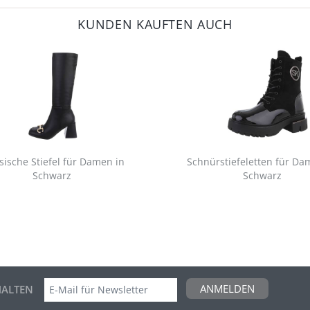
KUNDEN KAUFTEN AUCH
sische Stiefel für Damen in
Schnürstiefeletten für Da
Schwarz
Schwarz
ANMELDEN
ALTEN