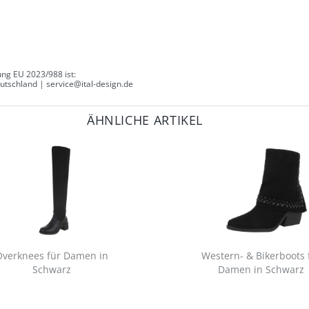
ng EU 2023/988 ist:
tschland | service@ital-design.de
ÄHNLICHE ARTIKEL
Overknees für Damen in
Western- & Bikerboots 
Schwarz
Damen in Schwarz