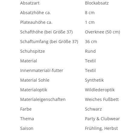
Absatzart
Blockabsatz
Absatzhöhe ca.
8 cm
Plateauhöhe ca.
1 cm
Schafthöhe (bei Größe 37)
Overknee (50 cm)
Schaftumfang (bei Größe 37)
36 cm
Schuhspitze
Rund
Material
Textil
Innenmaterial/-futter
Textil
Material Sohle
Synthetik
Materialoptik
Wildlederoptik
Materialeigenschaften
Weiches Fußbett
Farbe
Schwarz
Thema
Party & Clubwear
Saison
Frühling, Herbst