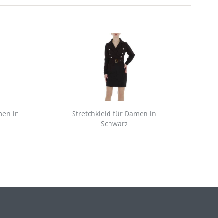
men in
Stretchkleid für Damen in
Sn
Schwarz