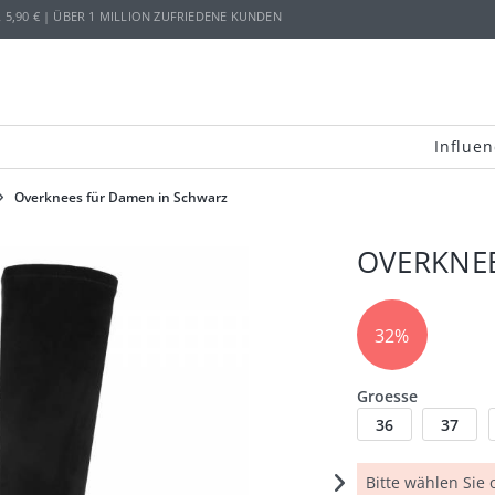
,90 € | ÜBER 1 MILLION ZUFRIEDENE KUNDEN
Influen
Overknees für Damen in Schwarz
OVERKNEE
32%
Groesse
36
37
Bitte wählen Sie