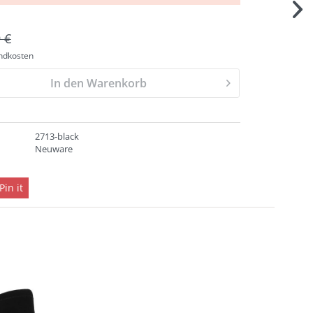
 €
andkosten
In den Warenkorb
2713-black
Neuware
Pin it