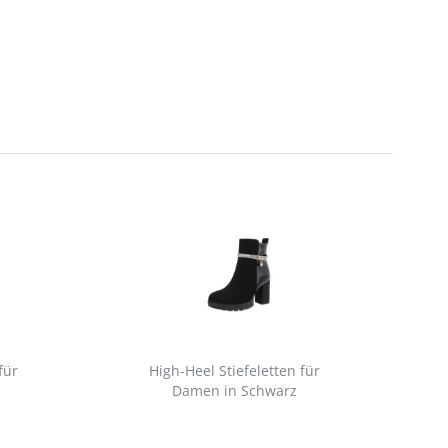
für
High-Heel Stiefeletten für
Sc
Damen in Schwarz