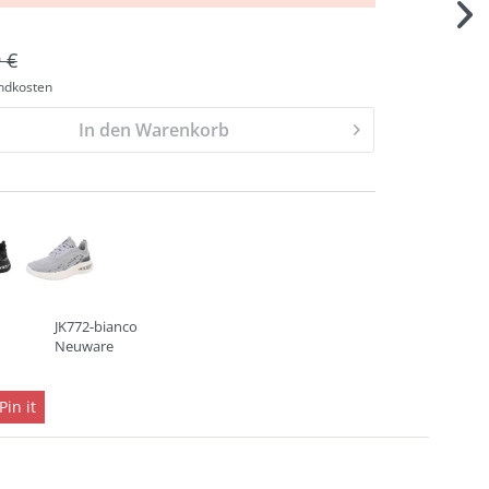
 €
andkosten
In den Warenkorb
JK772-bianco
Neuware
Pin it