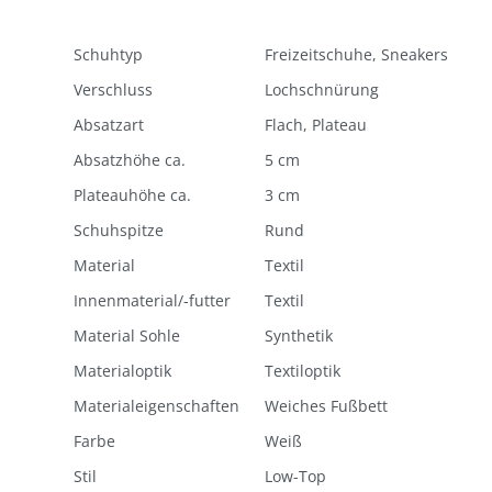
Schuhtyp
Freizeitschuhe, Sneakers
Verschluss
Lochschnürung
Absatzart
Flach, Plateau
Absatzhöhe ca.
5 cm
Plateauhöhe ca.
3 cm
Schuhspitze
Rund
Material
Textil
Innenmaterial/-futter
Textil
Material Sohle
Synthetik
Materialoptik
Textiloptik
Materialeigenschaften
Weiches Fußbett
Farbe
Weiß
Stil
Low-Top