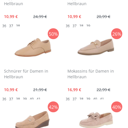
Hellbraun
Hellbraun
10,99 €
24,99 €
10,99 €
20,99 €
36
37
38
36
37
38
39
50%
26%
Schnürer für Damen in
Mokassins für Damen in
Hellbraun
Hellbraun
10,99 €
21,99 €
16,99 €
22,99 €
36
37
38
39
40
41
36
37
38
39
40
41
42%
40%