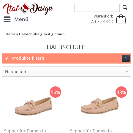
Zur Hauptnavigation springen
Zum Hauptinhalt springen
Warenkorb
Menü
Artikel
0,00 €
Damen Halbschuhe günstig braun
HALBSCHUHE
Produkte filtern
1
56%
48%
Slipper für Damen in
Slipper für Damen in