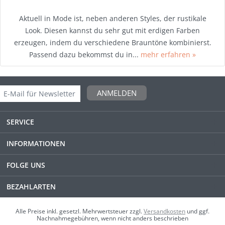
Aktuell in Mode ist, neben anderen Styles, der rustikale
Look. Diesen kannst du sehr gut mit erdigen Farben
erzeugen, indem du verschiedene Brauntöne kombinierst.
Passend dazu bekommst du in...
mehr erfahren »
ANMELDEN
SERVICE
INFORMATIONEN
FOLGE UNS
BEZAHLARTEN
Alle Preise inkl. gesetzl. Mehrwertsteuer zzgl.
Versandkosten
und ggf.
Nachnahmegebühren, wenn nicht anders beschrieben