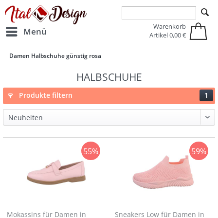
Zur Hauptnavigation springen
Zum Hauptinhalt springen
Warenkorb
Menü
Artikel
0,00 €
Damen Halbschuhe günstig rosa
HALBSCHUHE
Produkte filtern
1
55%
59%
Mokassins für Damen in
Sneakers Low für Damen in